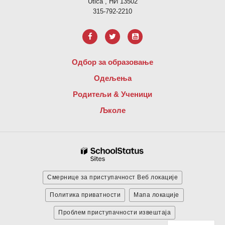
Utica , НИ 13502
315-792-2210
Одбор за образовање
Одељења
Родитељи & Ученици
Љколе
Смернице за приступачност Веб локације
Политика приватности
Мапа локације
Проблем приступачности извештаја