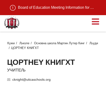
Board of Education Meeting Information for August 11, 2026
О
Кужи
Љколе
Основна школа Мартин Лутер Кинг
Људи
ЦОРТНЕY КНИГХТ
ЦОРТНЕY КНИГХТ
УЧИТЕЉ
cknight@uticaschools.org