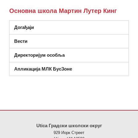
Основна школа Мартин Лутер Кинг
Догађаји
Вести
Директоријум особља
Апликација МЛК БусЗоне
Ова локација пружа информације користећи ПДФ, посетите овај
Utica Градски школски округ
929 Иорк Стреет