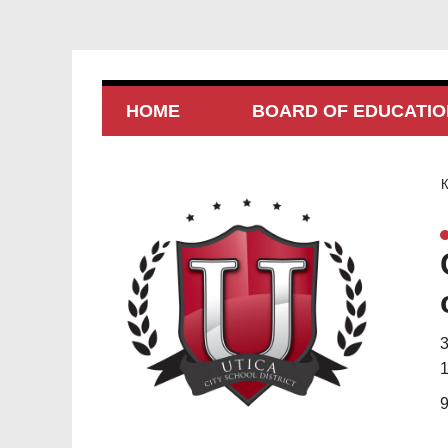
HOME
BOARD OF EDUCATIO
3
1
9