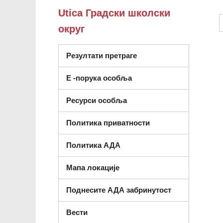
Utica Градски школски
округ
Резултати претраге
Е -порука особља
Ресурси особља
Политика приватности
Политика АДА
Мапа локације
Поднесите АДА забринутост
Вести