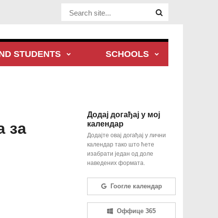
Website Site
ND STUDENTS
SCHOOLS
Додај догађај у мој
а за
календар
Додајте овај догађај у лични
календар тако што ћете
изабрати један од доле
наведених формата.
Гоогле календар
Оффице 365