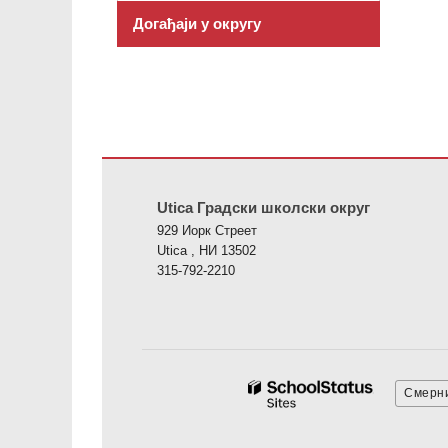
Догађаји у округу
Ова локација пружа информације користећи ПДФ, посе
Utica Градски школски округ
929 Иорк Стреет
Utica , НИ 13502
315-792-2210
Смерни