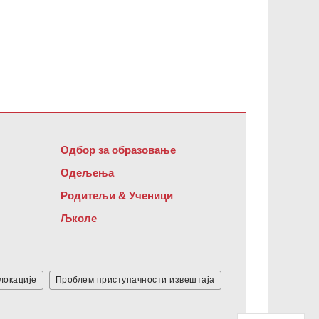
офтвер
.
Одбор за образовање
Одељења
Родитељи & Ученици
Љколе
локације
Проблем приступачности извештаја