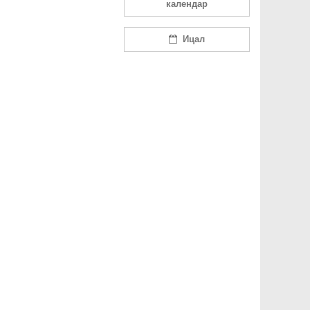
календар
Ицал