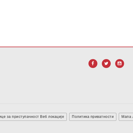
тите овај линк да
бисте преузели Адобе Ацробат Реадер ДЦ с
це за приступачност Веб локације
Политика приватности
Мапа 