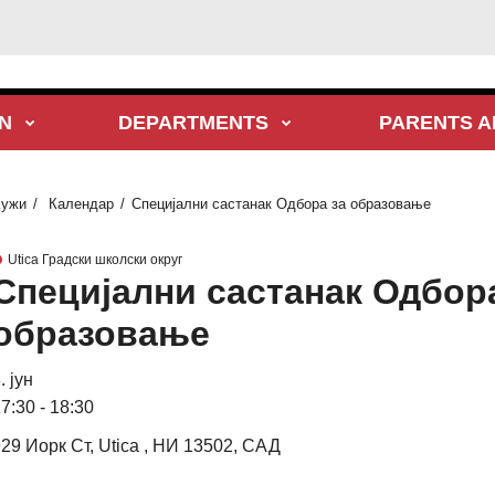
N
DEPARTMENTS
PARENTS A
Кужи
Календар
Специјални састанак Одбора за образовање
Utica Градски школски округ
Специјални састанак Одбор
образовање
. јун
7:30 - 18:30
29 Иорк Ст, Utica , НИ 13502, САД