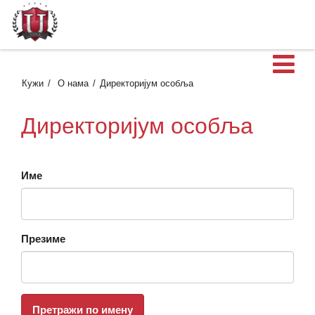
О
Кужи
О нама
Директоријум особља
Директоријум особља
Име
Презиме
Претражи по имену