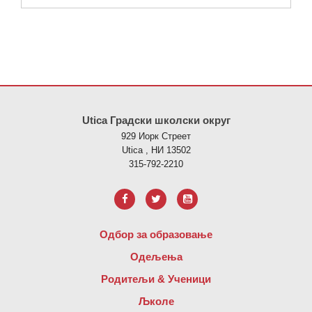
Ова локација пружа информације користећи ПДФ, посетите овај
Utica Градски школски округ
929 Иорк Стреет
Utica , НИ 13502
315-792-2210
Одбор за образовање
Одељења
Родитељи & Ученици
Љколе