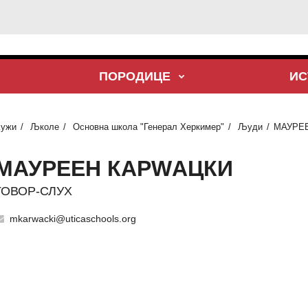
ПОРОДИЦЕ
ИС
Кужи
Љколе
Основна школа "Генерал Херкимер"
Људи
МАУРЕ
МАУРЕЕН КАРWАЦКИ
ГОВОР-СЛУХ
mkarwacki@uticaschools.org