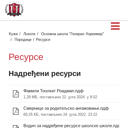
О
Кужи
Љколе
Основна школа "Генерал Херкимер"
Породице
Ресурсе
Ресурсе
Надређени ресурси
Фамили Тоолкит Роадмап.пдф
1,28 МБ, постављено 22. јула 2024. у 8:52
Смернице за родитељско ангажовање.пдф
60,25 КБ, постављено 24. јула 2022. 23:22
Водич за надређене ресурсе школске школе.пдф