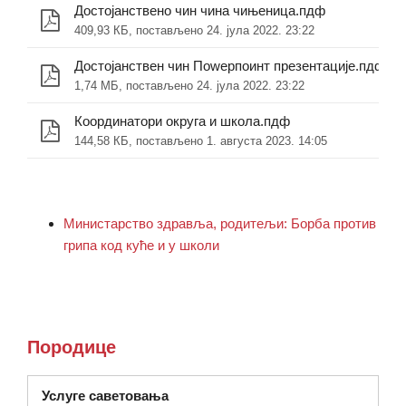
Достојанствено чин чина чињеница.пдф
409,93 КБ, постављено 24. јула 2022. 23:22
Достојанствен чин Поwерпоинт презентације.пдф
1,74 МБ, постављено 24. јула 2022. 23:22
Координатори округа и школа.пдф
144,58 КБ, постављено 1. августа 2023. 14:05
Министарство здравља, родитељи: Борба против
грипа код куће и у школи
Породице
(отвара се у новом прозору)
Услуге саветовања