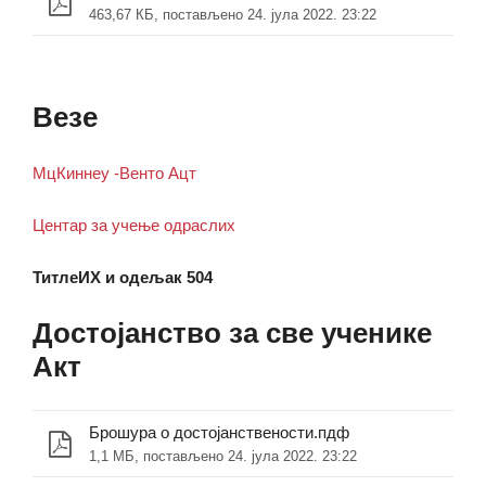
463,67 КБ, постављено 24. јула 2022. 23:22
Везе
МцКиннеy -Венто Ацт
Центар за учење одраслих
ТитлеИX и одељак 504
Достојанство за све ученике
Акт
Брошура о достојанствености.пдф
1,1 МБ, постављено 24. јула 2022. 23:22