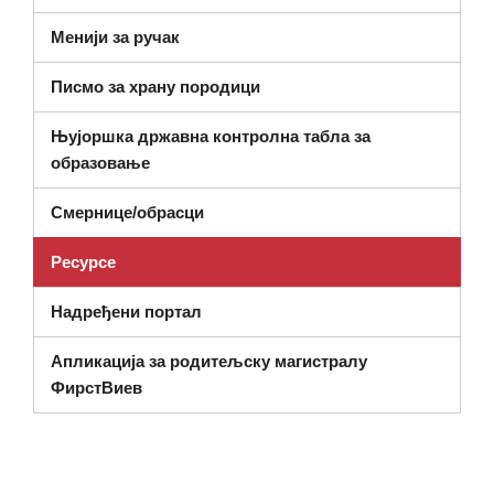
Менији за ручак
Писмо за храну породици
Њујоршка државна контролна табла за
(отвара се у новом прозору)
образовање
Смернице/обрасци
Ресурсе
Надређени портал
Апликација за родитељску магистралу
ФирстВиев