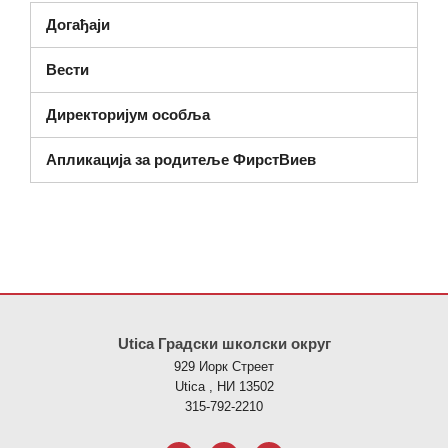
Догађаји
Вести
Директоријум особља
Апликација за родитеље ФирстВиев
Ова локација пружа информације користећи ПДФ, посетите овај
Utica Градски школски округ
929 Иорк Стреет
Utica , НИ 13502
315-792-2210