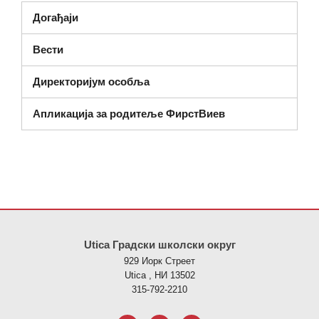
Догађаји
Вести
Директоријум особља
Апликација за родитеље ФирстВиев
Ова локација пружа информације користећи ПДФ, посетите овај
Utica Градски школски округ
929 Иорк Стреет
Utica , НИ 13502
315-792-2210