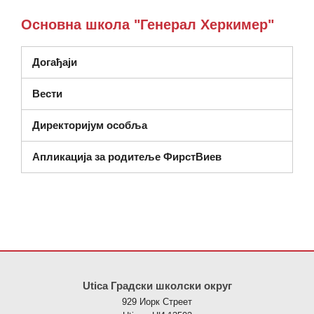
Основна школа "Генерал Херкимер"
Догађаји
Вести
Директоријум особља
Апликација за родитеље ФирстВиев
Ова локација пружа информације користећи ПДФ, посетите овај
Utica Градски школски округ
929 Иорк Стреет