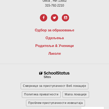
Utica , НИ 13502
315-792-2210
Одбор за образовање
Одељења
Родитељи & Ученици
Љколе
Смернице за приступачност Веб локације
Политика приватности
Мапа локације
Проблем приступачности извештаја