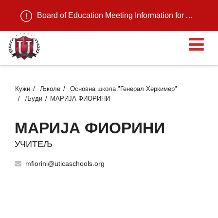
Board of Education Meeting Information for August 11, 2026
О
Кужи
Љколе
Основна школа "Генерал Херкимер"
Људи
МАРИЈА ФИОРИНИ
МАРИЈА ФИОРИНИ
УЧИТЕЉ
mfiorini@uticaschools.org