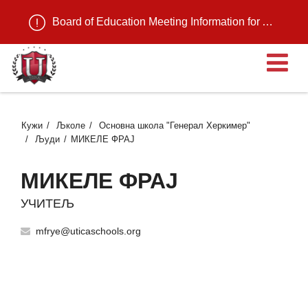
Board of Education Meeting Information for August 11, 2026
О
Кужи
Љколе
Основна школа "Генерал Херкимер"
Људи
МИКЕЛЕ ФРАЈ
МИКЕЛЕ ФРАЈ
УЧИТЕЉ
mfrye@uticaschools.org