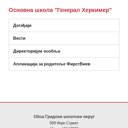
Основна школа "Генерал Херкимер"
Догађаји
Вести
Директоријум особља
Апликација за родитеље ФирстВиев
Ова локација пружа информације користећи ПДФ, посетите овај
Utica Градски школски округ
929 Иорк Стреет