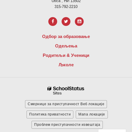
Utica , НИ 13502
315-792-2210
Одбор за образовање
Одељења
Родитељи & Ученици
Љколе
Смернице за приступачност Веб локације
Политика приватности
Мапа локације
Проблем приступачности извештаја