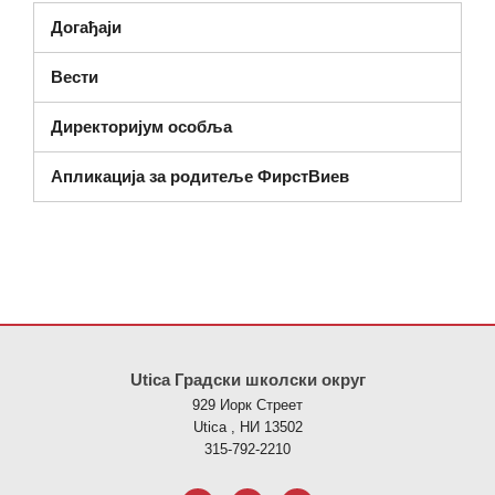
Догађаји
Вести
Директоријум особља
Апликација за родитеље ФирстВиев
Ова локација пружа информације користећи ПДФ, посетите овај
Utica Градски школски округ
929 Иорк Стреет
Utica , НИ 13502
315-792-2210