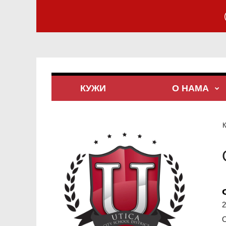
КУЖИ
О НАМА
2
О