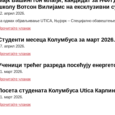
Мајк Вашингтон млађи, кандидат за НФЛ д
школу Вотсон Вилијамс на ексклузивни с
2. април 2026.
а одмах објављивање UTICA, Њујорк – Специјално обавештење за
Мајк Вашингтон млађи, кандидат за НФЛ драфт 
рочитајте чланак
Студенти месеца Колумбуса за март 2026.
7. април 2026.
Студенти месеца Колумбуса за март 2026.
рочитајте чланак
Ученици трећег разреда посећују енергет
1. март 2026.
Ученици трећег разреда посећују енергетску з
рочитајте чланак
Посета студената Колумбуса Utica Карлин
1. март 2026.
Студенти Колумбуса посећују карлинг клуб Uti
рочитајте чланак