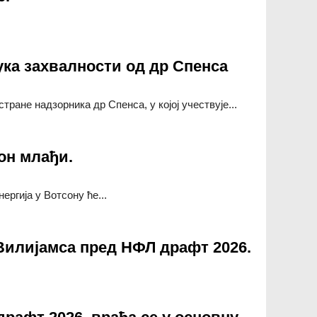
ка захвалности од др Спенса
ане надзорника др Спенса, у којој учествује...
хвалности од др Спенса
он млађи.
ргија у Вотсону ће...
лађи.
Вилијамса пред НФЛ драфт 2026.
амса пред НФЛ драфт 2026.