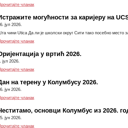
Флајер за оријентацију у вртић 2026
рочитајте чланак
Истражите могућности за каријеру на UCS
6. јул 2026.
та чини Utica Да ли је школски округ Сити тако посебно место з
Истражите могућности за каријеру на UCSD-у н
рочитајте чланак
Оријентација у вртић 2026.
. јул 2026.
Оријентација за вртић 2026
рочитајте чланак
Дан на терену у Колумбусу 2026.
6. јун 2026.
Дан на терену у Колумбусу 2026.
рочитајте чланак
Честитамо, основци Колумбус из 2026. го
5. јун 2026.
Честитамо, основци Колумбус, генерација 2026
рочитајте чланак