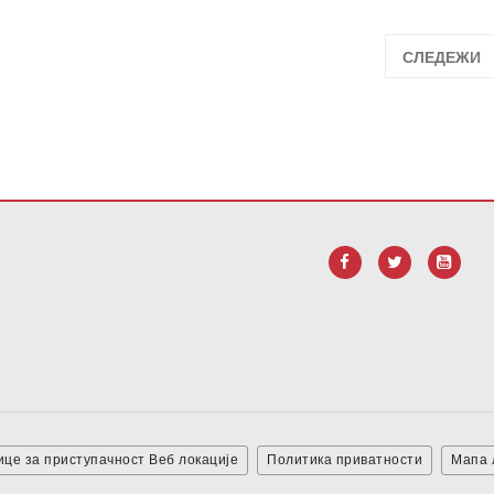
СЛЕДЕЖИ
тите овај линк да
бисте преузели Адобе Ацробат Реадер ДЦ с
це за приступачност Веб локације
Политика приватности
Мапа 