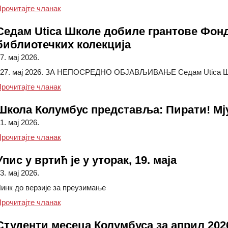
Наука, осмеси и озбиљна открића
рочитајте чланак
Седам Utica Школе добиле грантове Фон
библиотечких колекција
7. мај 2026.
7. мај 2026. ЗА НЕПОСРЕДНО ОБЈАВЉИВАЊЕ Седам Utica Шко
Седам школа Utica добило је грантове Фондац
рочитајте чланак
Школа Колумбус представља: ​​Пирати! Мј
1. мај 2026.
Школа Колумбус представља: ​​Пирати! Мјузик
рочитајте чланак
Упис у вртић је у уторак, 19. маја
3. мај 2026.
инк до верзије за преузимање
Упис у вртић се одржава у уторак, 19. маја
рочитајте чланак
Студенти месеца Колумбуса за април 202