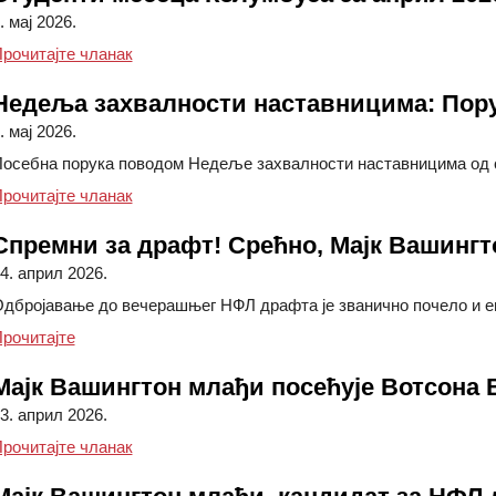
. мај 2026.
Студенти Колумбуса месеца април 2026.
рочитајте чланак
Недеља захвалности наставницима: Пору
. мај 2026.
осебна порука поводом Недеље захвалности наставницима од стр
Недеља захвалности наставницима: Порука за
рочитајте чланак
Спремни за драфт! Срећно, Мајк Вашингт
4. април 2026.
дбројавање до вечерашњег НФЛ драфта је званично почело и ене
нацрт чланка, спремни сте! Срећно, Мајк Вашингтон м
рочитајте
Мајк Вашингтон млађи посећује Вотсона 
3. април 2026.
Мајк Вашингтон млађи посећује Вотсона Вилиј
рочитајте чланак