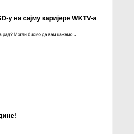
D-у на сајму каријере WKTV-а
а рад? Могли бисмо да вам кажемо...
а сајму каријере WKTV-а
дине!
!