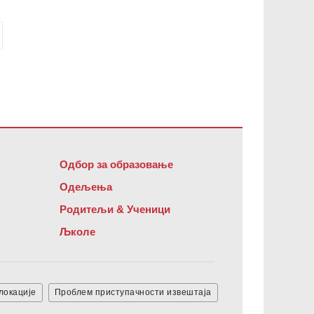
офтвер
.
Одбор за образовање
Одељења
Родитељи & Ученици
Љколе
локације
Проблем приступачности извештаја