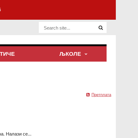
6
Website Site
ТИЧЕ
ЉКОЛЕ
Претплата
а. Налази се...