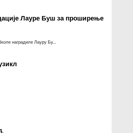
дације Лауре Буш за проширење
ле наградиле Лауру Бу...
ије Лауре Буш за проширење библиотечких колекција
узикл
л
6.