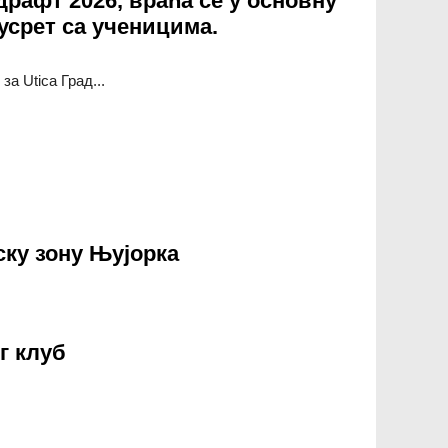
рафт 2026, враћа се у основну
усрет са ученицима.
 Utica Град...
2026, враћа се у основну школу Вотсон Вилијамс на ексклузив
ску зону Њујорка
ону Њујорка
г клуб
ca