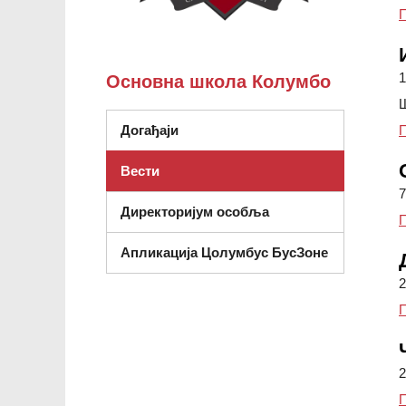
П
1
Основна школа Колумбо
Ш
П
Догађаји
Вести
7
Директоријум особља
П
Апликација Цолумбус БусЗоне
2
П
2
П