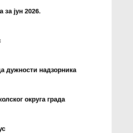
за јун 2026.
н 2026.
с
ца дужности надзорника
жности надзорника
олског округа града
а града Utica
ус