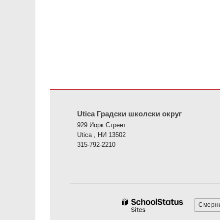
Ова локација пружа информације користећи ПДФ, посе
Utica Градски школски округ
929 Иорк Стреет
Utica , НИ 13502
315-792-2210
Смерни