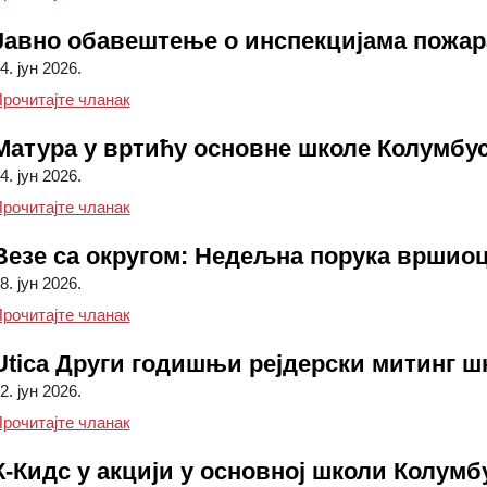
Јавно обавештење о инспекцијама пожара 
4. јун 2026.
Јавно обавештење о инспекцијама пожара за ју
рочитајте чланак
Матура у вртићу основне школе Колумбу
4. јун 2026.
Матура у вртићу основне школе Колумбус
рочитајте чланак
Везе са округом: Недељна порука вршио
8. јун 2026.
Везе са округом: Недељна порука вршиоца ду
рочитајте чланак
Utica Други годишњи рејдерски митинг шк
2. јун 2026.
Други годишњи рејдерски митинг школског округ
рочитајте чланак
К-Кидс у акцији у основној школи Колумб