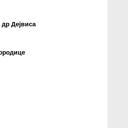
 др Дејвиса
иса
породице
за породице