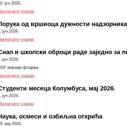
0. јун 2026.
: К-деца у акцији у основној школи Колумбус
рочитајте чланак
Порука од вршиоца дужности надзорника
. јун 2026.
Порука вршиоца дужности надзорника др Дејв
рочитајте чланак
Снап и школски оброци раде заједно за 
. јун 2026.
DF верзија флајера
Snap и школски оброци заједно функционишу 
рочитајте чланак:
Студенти месеца Колумбуса, мај 2026.
. јун 2026.
Студенти месеца Колумбуса, мај 2026.
рочитајте чланак
Наука, осмеси и озбиљна открића
9. мај 2026.