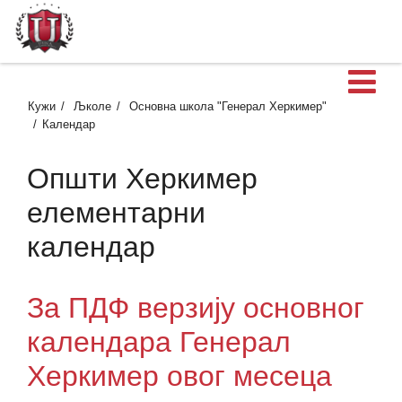
О
Кужи
Љколе
Основна школа "Генерал Херкимер"
Календар
Општи Херкимер
елементарни
календар
За ПДФ верзију основног
календара Генерал
Херкимер овог месеца