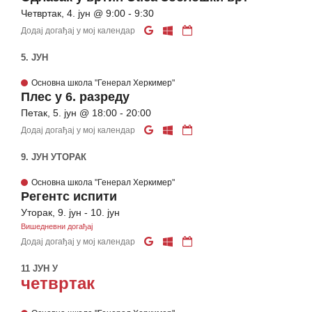
Четвртак, 4. јун @ 9:00 - 9:30
Додај догађај у мој календар
5. ЈУН
Основна школа "Генерал Херкимер"
Плес у 6. разреду
Петак, 5. јун @ 18:00 - 20:00
Додај догађај у мој календар
9. ЈУН УТОРАК
Основна школа "Генерал Херкимер"
Регентс испити
Уторак, 9. јун - 10. јун
Вишедневни догађај
Додај догађај у мој календар
11 ЈУН У
четвртак