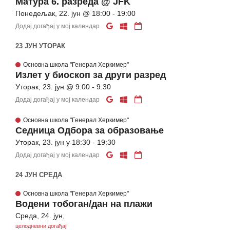
Матура 6. разреда @ JFK
Понедељак, 22. јун @ 18:00 - 19:00
Додај догађај у мој календар
23 ЈУН УТОРАК
Основна школа "Генерал Херкимер"
Излет у биоскоп за други разред
Уторак, 23. јун @ 9:00 - 9:30
Додај догађај у мој календар
Основна школа "Генерал Херкимер"
Седница Одбора за образовање
Уторак, 23. јун у 18:30 - 19:30
Додај догађај у мој календар
24 ЈУН СРЕДА
Основна школа "Генерал Херкимер"
Водени тобоган/дан на плажи
Среда, 24. јун,
целодневни догађај