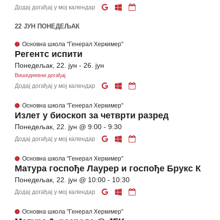
Додај догађај у мој календар
22 ЈУН ПОНЕДЕЉАК
Основна школа "Генерал Херкимер"
Регентс испити
Понедељак, 22. јун - 26. јун
Вишедневни догађај
Додај догађај у мој календар
Основна школа "Генерал Херкимер"
Излет у биоскоп за четврти разред
Понедељак, 22. јун @ 9:00 - 9:30
Додај догађај у мој календар
Основна школа "Генерал Херкимер"
Матура госпође Лаурер и госпође Брукс К
Понедељак, 22. јун @ 10:00 - 10:30
Додај догађај у мој календар
Основна школа "Генерал Херкимер"