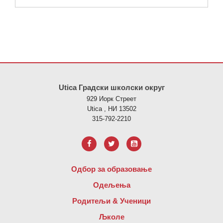
Ова локација пружа информације користећи ПДФ, посетите овај
Utica Градски школски округ
929 Иорк Стреет
Utica , НИ 13502
315-792-2210
Одбор за образовање
Одељења
Родитељи & Ученици
Љколе