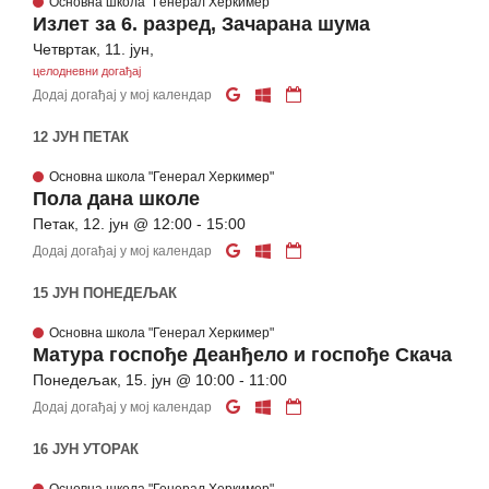
Основна школа "Генерал Херкимер"
Излет за 6. разред, Зачарана шума
Четвртак, 11. јун,
целодневни догађај
Додај догађај у мој календар
12 ЈУН ПЕТАК
Основна школа "Генерал Херкимер"
Пола дана школе
Петак, 12. јун @ 12:00 - 15:00
Додај догађај у мој календар
15 ЈУН ПОНЕДЕЉАК
Основна школа "Генерал Херкимер"
Матура госпође Деанђело и госпође Скача
Понедељак, 15. јун @ 10:00 - 11:00
Додај догађај у мој календар
16 ЈУН УТОРАК