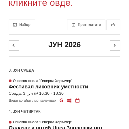
кликните овде.
Избор
Претплатите
ЈУН 2026
3. ЈУН СРЕДА
Основна школа "Генерал Херкимер"
Фестивал ликовних уметности
Среда, 3. јун @ 16:30 - 18:30
Додај догађај у мој календар
4. ЈУН ЧЕТВРТАК
Основна школа "Генерал Херкимер"
Одлазак у вртић Utica Зоолошки врт