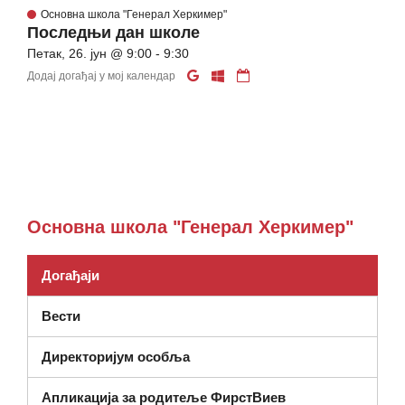
Основна школа "Генерал Херкимер"
Последњи дан школе
Петак, 26. јун @ 9:00 - 9:30
Додај догађај у мој календар
Основна школа "Генерал Херкимер"
Догађаји
Вести
Директоријум особља
Апликација за родитеље ФирстВиев