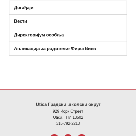
Догађаји
Вести
Директоријум особља
Апликација за родитеље ФирстВиев
Ова локација пружа информације користећи ПДФ, посетите овај
Utica Градски школски округ
929 Иорк Стреет
Utica , НИ 13502
315-792-2210