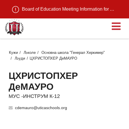
Board of Education Meeting Information for August 11, 2026
О
Кужи
Љколе
Основна школа "Генерал Херкимер"
Људи
ЦХРИСТОПХЕР ДеМАУРО
ЦХРИСТОПХЕР
ДеМАУРО
МУС -ИНСТРУМ К-12
cdemauro@uticaschools.org