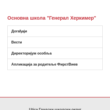
Основна школа "Генерал Херкимер"
Догађаји
Вести
Директоријум особља
Апликација за родитеље ФирстВиев
Ова локација пружа информације користећи ПДФ, посетите овај
Utica Градски школски округ