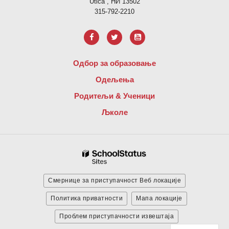
Utica , НИ 13502
315-792-2210
Одбор за образовање
Одељења
Родитељи & Ученици
Љколе
Смернице за приступачност Веб локације
Политика приватности
Мапа локације
Проблем приступачности извештаја