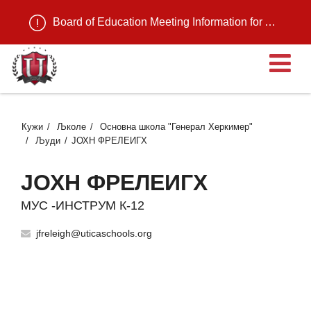
Board of Education Meeting Information for August 11, 2026
О
Кужи
Љколе
Основна школа "Генерал Херкимер"
Људи
ЈОХН ФРЕЛЕИГХ
ЈОХН ФРЕЛЕИГХ
МУС -ИНСТРУМ К-12
jfreleigh@uticaschools.org