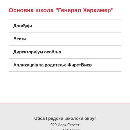
Основна школа "Генерал Херкимер"
Догађаји
Вести
Директоријум особља
Апликација за родитеље ФирстВиев
Ова локација пружа информације користећи ПДФ, посетите овај
Utica Градски школски округ
929 Иорк Стреет