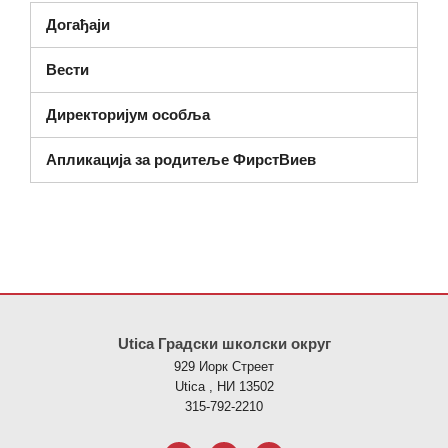
Догађаји
Вести
Директоријум особља
Апликација за родитеље ФирстВиев
Ова локација пружа информације користећи ПДФ, посетите овај
Utica Градски школски округ
929 Иорк Стреет
Utica , НИ 13502
315-792-2210