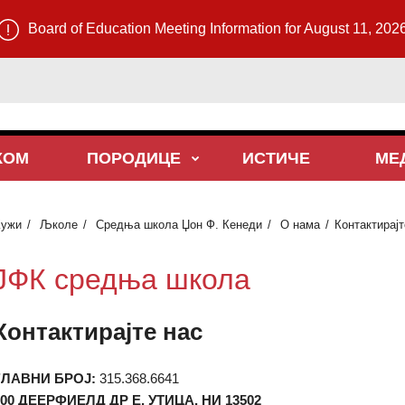
Board of Education Meeting Information for August 11, 202
КОМ
ПОРОДИЦЕ
ИСТИЧЕ
МЕ
Кужи
Љколе
Средња школа Џон Ф. Кенеди
О нама
Контактирајт
ЈФК средња школа
Контактирајте нас
ГЛАВНИ БРОЈ:
315.368.6641
00 ДЕЕРФИЕЛД ДР Е, УТИЦА, НИ 13502