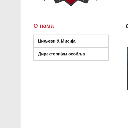
О нама
Циљеви & Мисија
Директоријум особља