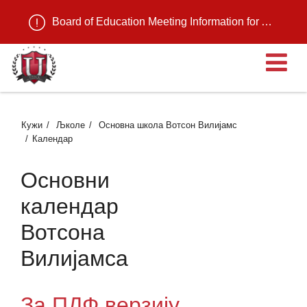
Board of Education Meeting Information for August 11, 2026
О
Кужи
Љколе
Основна школа Вотсон Вилијамс
Календар
Основни
календар
Вотсона
Вилијамса
За ПДФ верзију