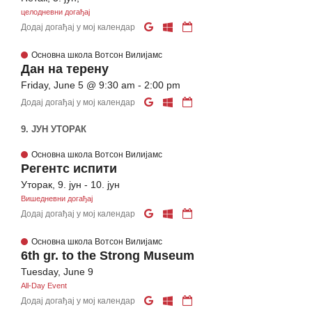
целодневни догађај
Додај догађај у мој календар
Основна школа Вотсон Вилијамс
Дан на терену
Friday, June 5 @ 9:30 am - 2:00 pm
Додај догађај у мој календар
9. ЈУН УТОРАК
Основна школа Вотсон Вилијамс
Регентс испити
Уторак, 9. јун - 10. јун
Вишедневни догађај
Додај догађај у мој календар
Основна школа Вотсон Вилијамс
6th gr. to the Strong Museum
Tuesday, June 9
All-Day Event
Додај догађај у мој календар