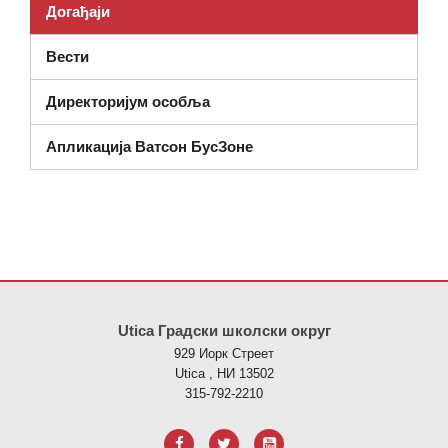
Догађаји
Вести
Директоријум особља
Апликација Ватсон БусЗоне
Ова локација пружа информације користећи ПДФ, посетите овај
Utica Градски школски округ
929 Иорк Стреет
Utica , НИ 13502
315-792-2210