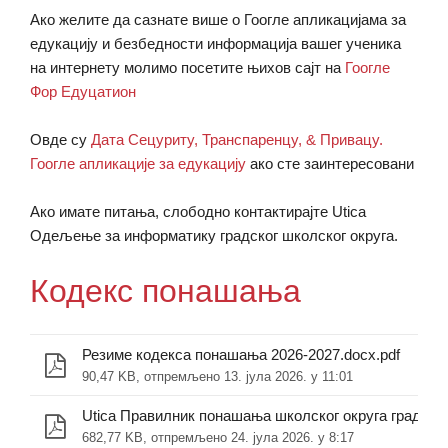
Ако желите да сазнате више о Гоогле апликацијама за
едукацију и безбедности информација вашег ученика
на интернету молимо посетите њихов сајт на
Гоогле
Фор Едуцатион
Овде су
Дата Сецуритy, Транспаренцy, & Привацy.
Гоогле апликације за едукацију
ако сте заинтересовани
Ако имате питања, слободно контактирајте Utica
Одељење за информатику градског школског округа.
Кодекс понашања
Резиме кодекса понашања 2026-2027.docx.pdf
90,47 KB, отпремљено 13. јула 2026. у 11:01
Utica Правилник понашања школског округа града 2
682,77 KB, отпремљено 24. јула 2026. у 8:17