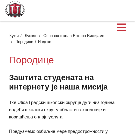
О
Кужи
Љколе
Основна школа Вотсон Вилијамс
Породице
Индекс
Породице
Заштита студената на
интернету је наша мисија
Тхе Utica Градски школски округ је дуги низ година
водећи школски округ у области технологије и
коришћења онлајн услуга.
Предузмемо озбиљне мере предострожности у