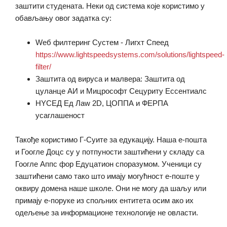
заштити студената. Неки од система које користимо у
обављању овог задатка су:
Wеб филтеринг Сyстем - Лигхт Спеед
https://www.lightspeedsystems.com/solutions/lightspeed-
filter/
Заштита од вируса и малвера: Заштита од
цyланце АИ и Мицрософт Сецуритy Ессентиалс
НYСЕД Ед Лаw 2D, ЦОППА и ФЕРПА
усаглашеност
Такође користимо Г-Суите за едукацију. Наша е-пошта
и Гоогле Доцс су у потпуности заштићени у складу са
Гоогле Аппс фор Едуцатион споразумом. Ученици су
заштићени само тако што имају могућност е-поште у
оквиру домена наше школе. Они не могу да шаљу или
примају е-поруке из спољних ентитета осим ако их
одељење за информационе технологије не овласти.