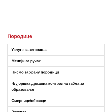
Породице
(отвара се у новом прозору)
Услуге саветовања
Менији за ручак
Писмо за храну породици
Њујоршка државна контролна табла за
(отвара се у новом прозору)
образовање
Смернице/обрасци
Ресурсе