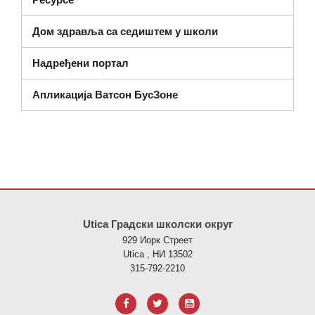
Дом здравља са седиштем у школи
Надређени портал
Апликација Ватсон БусЗоне
Ова локација пружа информације користећи ПДФ, посетите овај
Utica Градски школски округ
929 Иорк Стреет
Utica , НИ 13502
315-792-2210