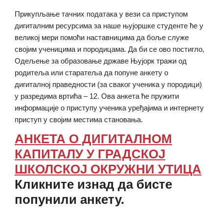
Прикупљање тачних података у вези са приступом
дигиталним ресурсима за наше њујоршке студенте ће у
великој мери помоћи наставницима да боље служе
својим ученицима и породицама. Да би се ово постигло,
Одељење за образовање државе Њујорк тражи од
родитеља или старатеља да попуне анкету о
дигиталној праведности (за сваког ученика у породици)
у разредима вртића – 12. Ова анкета ће пружити
информације о приступу ученика уређајима и интернету
приступ у својим местима становања.
АНКЕТА О ДИГИТАЛНОМ
КАПИТАЛУ У ГРАДСКОЈ
ШКОЛСКОЈ ОКРУЖНИ УТИЦА
Кликните изнад да бисте
попунили анкету.