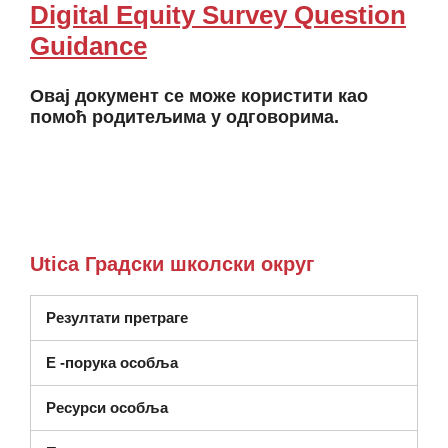
Digital Equity Survey Question
Guidance
Овај документ се може користити као
помоћ родитељима у одговорима.
Utica Градски школски округ
Резултати претраге
Е -порука особља
Ресурси особља