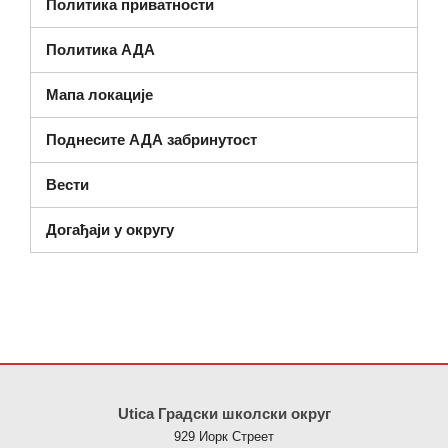
Политика приватности
Политика АДА
Мапа локације
Поднесите АДА забринутост
Вести
Догађаји у округу
Ова локација пружа информације користећи ПДФ, посетите овај
Utica Градски школски округ
929 Иорк Стреет