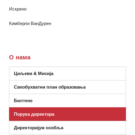
Искрено
Кимберли ВанДурен
О нама
Циљеви & Мисија
Свеобухватни план образовања
Билтене
Порука директора
Директоријум особља