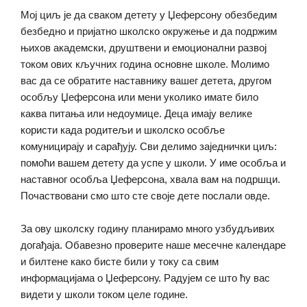
Мој циљ је да сваком детету у Џеферсону обезбедим
безбедно и пријатно школско окружење и да подржим
њихов академски, друштвени и емоционални развој
током ових кључних година основне школе. Молимо
вас да се обратите наставнику вашег детета, другом
особљу Џеферсона или мени уколико имате било
каква питања или недоумице. Деца имају велике
користи када родитељи и школско особље
комуницирају и сарађују. Сви делимо заједнички циљ:
помоћи вашем детету да успе у школи. У име особља и
наставног особља Џеферсона, хвала вам на подршци.
Почаствовани смо што сте своје дете послали овде.
За ову школску годину планирамо много узбудљивих
догађаја. Обавезно проверите наше месечне календаре
и билтене како бисте били у току са свим
информацијама о Џеферсону. Радујем се што ћу вас
видети у школи током целе године.