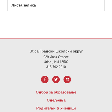
(отвара се у новом прозору)
Листа залиха
Ова локација пружа информације користећи ПДФ, посетите овај
Utica Градски школски округ
929 Иорк Стреет
Utica , НИ 13502
315-792-2210
Одбор за образовање
Одељења
Родитељи & Ученици