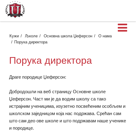
О
Кужи
Љколе
Основна школа Џеферсон
О нама
Порука директора
Порука директора
Драге породице Џеферсон:
Добродошли на веб страницу Основне школе
Џеферсон. Част ми је да водим школу са тако
истрајним ученицима, изузетно посвећеним особљем и
школском заједницом која нас подржава. Срећан сам
што сам део ове школе и што подржавам наше ученике
и породице.