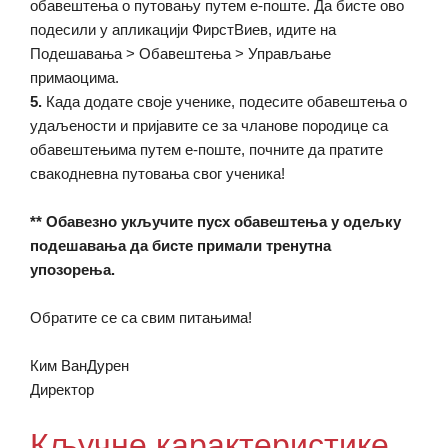
обавештења о путовању путем е-поште. Да бисте ово
подесили у апликацији ФирстВиев, идите на
Подешавања > Обавештења > Управљање
примаоцима.
5.
Када додате своје ученике, подесите обавештења о
удаљености и пријавите се за чланове породице са
обавештењима путем е-поште, почните да пратите
свакодневна путовања свог ученика!
** Обавезно укључите пусх обавештења у одељку
подешавања да бисте примали тренутна
упозорења.
Обратите се са свим питањима!
Ким ВанДурен
Директор
Кључне карактеристике