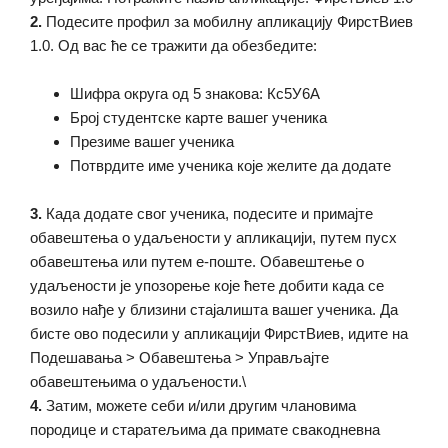
2.
Подесите профил за мобилну апликацију ФирстВиев
1.0. Од вас ће се тражити да обезбедите:
Шифра округа од 5 знакова: Кс5У6А
Број студентске карте вашег ученика
Презиме вашег ученика
Потврдите име ученика које желите да додате
3.
Када додате свог ученика, подесите и примајте
обавештења о удаљености у апликацији, путем пусх
обавештења или путем е-поште. Обавештење о
удаљености је упозорење које ћете добити када се
возило нађе у близини стајалишта вашег ученика. Да
бисте ово подесили у апликацији ФирстВиев, идите на
Подешавања > Обавештења > Управљајте
обавештењима о удаљености.\
4.
Затим, можете себи и/или другим члановима
породице и старатељима да примате свакодневна