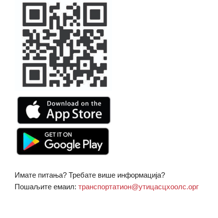
Имате питања? Требате више информација?
Пошаљите емаил:
транспортатион@утицасцхоолс.орг