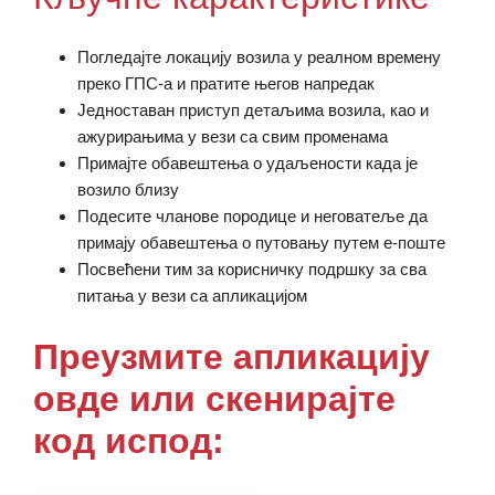
Погледајте локацију возила у реалном времену
преко ГПС-а и пратите његов напредак
Једноставан приступ детаљима возила, као и
ажурирањима у вези са свим променама
Примајте обавештења о удаљености када је
возило близу
Подесите чланове породице и неговатеље да
примају обавештења о путовању путем е-поште
Посвећени тим за корисничку подршку за сва
питања у вези са апликацијом
Преузмите апликацију
овде или скенирајте
код испод: