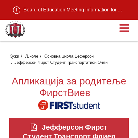
Board of Education Meeting Information for August 11, 2026
О
Кужи
Љколе
Основна школа Џеферсон
Јефферсон Фирст Студент Транспортатион Онли
Апликација за родитеље
ФирстВиев
Јефферсон Фирст
Студент Транспорт Флиер