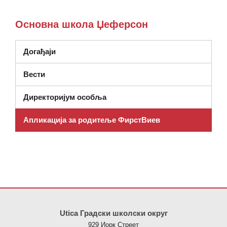
Основна школа Џеферсон
Догађаји
Вести
Директоријум особља
Апликација за родитеље ФирстВиев
Ова локација пружа информације користећи ПДФ, посетите овај
Utica Градски школски округ
929 Иорк Стреет