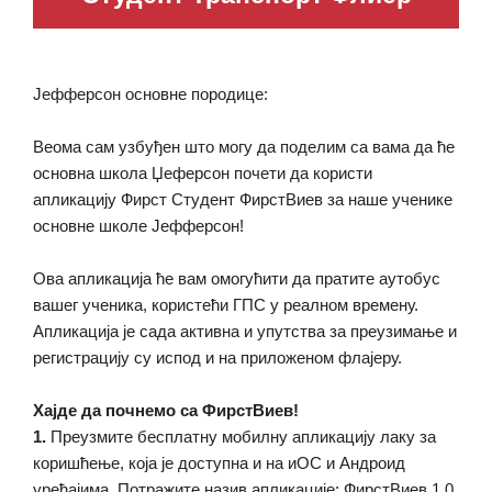
Јефферсон основне породице:
Веома сам узбуђен што могу да поделим са вама да ће
основна школа Џеферсон почети да користи
апликацију Фирст Студент ФирстВиев за наше ученике
основне школе Јефферсон!
Ова апликација ће вам омогућити да пратите аутобус
вашег ученика, користећи ГПС у реалном времену.
Апликација је сада активна и упутства за преузимање и
регистрацију су испод и на приложеном флајеру.
Хајде да почнемо са ФирстВиев!
1.
Преузмите бесплатну мобилну апликацију лаку за
коришћење, која је доступна и на иОС и Андроид
уређајима. Потражите назив апликације: ФирстВиев 1.0