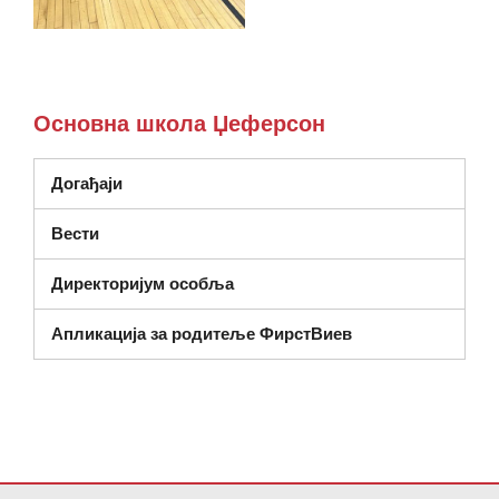
Основна школа Џеферсон
Догађаји
Вести
Директоријум особља
Апликација за родитеље ФирстВиев
Ова локација пружа информације користећи ПДФ, посетите овај