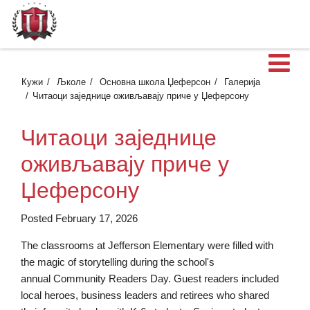
О
Кужи
Љколе
Основна школа Џеферсон
Галерија
Читаоци заједнице оживљавају приче у Џеферсону
Читаоци заједнице
оживљавају приче у
Џеферсону
Posted February 17, 2026
The classrooms at Jefferson Elementary were filled with
the magic of storytelling during the school's
annual Community Readers Day. Guest readers included
local heroes, business leaders and retirees who shared