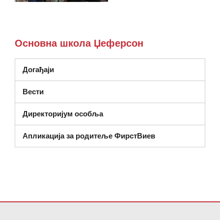
Основна школа Џеферсон
Догађаји
Вести
Директоријум особља
Апликација за родитеље ФирстВиев
Ова локација пружа информације користећи ПДФ, посетите овај