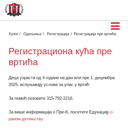
О
Кужи
Одељења
Регистрација
Регистрација пре вртића
Регистрациона кућа пре
вртића
Деца узраста од 4 године на дан или пре 1. децембра
2025. испуњавају услове за упис у вртић
За помоћ позовите 315-792-2216.
За више информација о Пре-К, посетите Едукацију
о
раном детињству