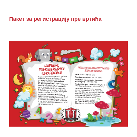
Пакет за регистрацију пре вртића