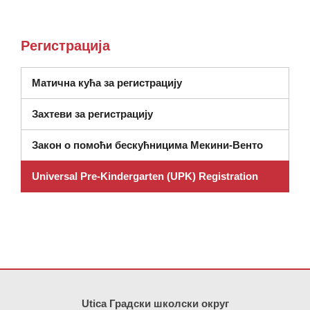
Регистрација
Матична кућа за регистрацију
Захтеви за регистрацију
Закон о помоћи бескућницима Мекини-Венто
Universal Pre-Kindergarten (UPK) Registration
Ова локација пружа информације користећи ПДФ, посетите овај
Utica Градски школски округ