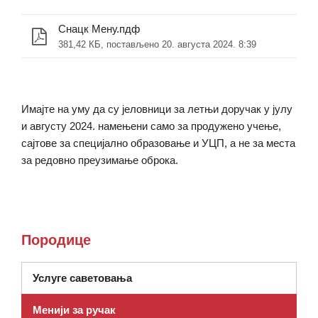
Снацк Мену.пдф
381,42 КБ, постављено 20. августа 2024. 8:39
Имајте на уму да су јеловници за летњи доручак у јулу
и августу 2024. намењени само за продужено учење,
сајтове за специјално образовање и УЦП, а не за места
за редовно преузимање оброка.
Породице
(отвара се у новом прозору)
Услуге саветовања
Менији за ручак