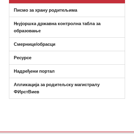
Писмо за храну родитељима
Њујоршка државна контролна табла за
(отвара се у новом прозору)
образовање
Смернице/обрасци
Ресурсе
Надређени портал
Апликација за родитељску магистралу
ФИрстВиев