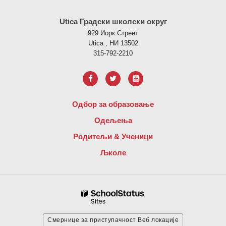
Ова локација пружа информације користећи ПДФ, посетите овај
Utica Градски школски округ
929 Иорк Стреет
Utica , НИ 13502
315-792-2210
Одбор за образовање
Одељења
Родитељи & Ученици
Љколе
Смернице за приступачност Веб локације