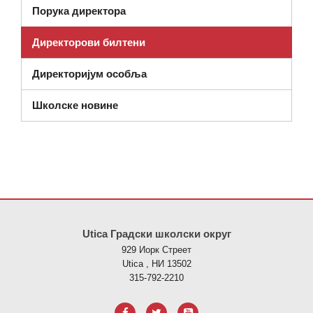
Порука директора
Директорови билтени
Директоријум особља
Школске новине
Ова локација пружа информације користећи ПДФ, посетите овај
Utica Градски школски округ
929 Иорк Стреет
Utica , НИ 13502
315-792-2210