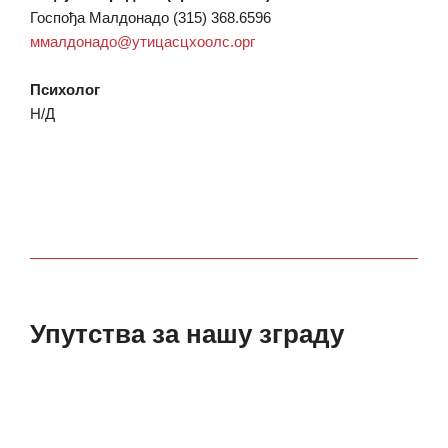
Госпођа Малдонадо (315) 368.6596
ммалдонадо@утицасцхоолс.орг
Психолог
Н/Д
Упутства за нашу зграду