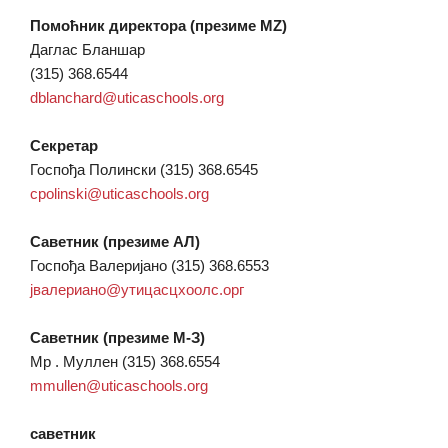
Помоћник директора (презиме MZ)
Даглас Бланшар
(315) 368.6544
dblanchard@uticaschools.org
Секретар
Госпођа Полински (315) 368.6545
cpolinski@uticaschools.org
Саветник (презиме АЛ)
Госпођа Валеријано (315) 368.6553
јвалериано@утицасцхоолс.орг
Саветник (презиме М-З)
Мр . Муллен (315) 368.6554
mmullen@uticaschools.org
саветник