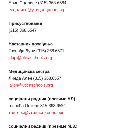
Ерин Сцалисе (315) 368-6584
есцалисе@утицасцхоолс.орг
Присуствовање
(315) 368.6547
Наставник похађања
Госпођа Лупи (315) 368.6571
clupi@uticaschools.org
Медицинска сестра
Линда Ален (315) 368.6557
lallen@uticaschools.org
социјални радник (презиме АЛ)
госпођа Петерс 315-368.6594
тпетерс@утицасцхоолс.орг
социјални радник (презиме М.З.)