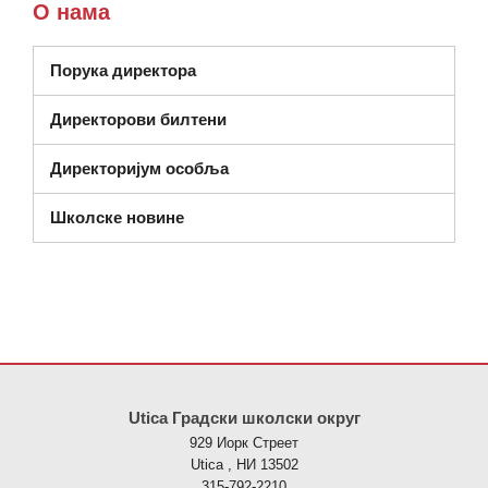
О нама
Порука директора
Директорови билтени
Директоријум особља
Школске новине
Ова локација пружа информације користећи ПДФ, посетите овај
Utica Градски школски округ
929 Иорк Стреет
Utica , НИ 13502
315-792-2210