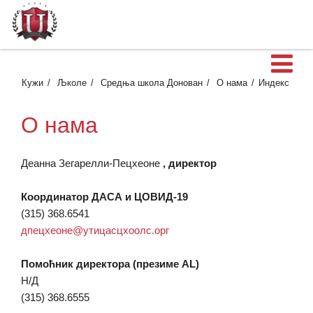
О
Кужи
Љколе
Средња школа Донован
О нама
Индекс
О нама
Деанна Зегарелли-Пецхеоне
, директор
Координатор ДАСА и ЦОВИД-19
(315) 368.6541
дпецхеоне@утицасцхоолс.орг
Помоћник директора (презиме AL)
Н/Д
(315) 368.6555