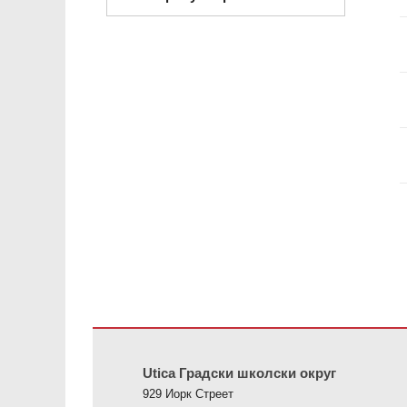
Ова локација пружа информације користећи ПДФ, посе
Utica Градски школски округ
929 Иорк Стреет