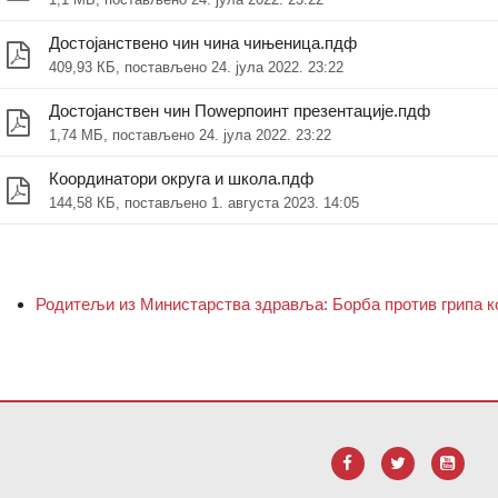
Достојанствено чин чина чињеница.пдф
409,93 КБ, постављено 24. јула 2022. 23:22
Достојанствен чин Поwерпоинт презентације.пдф
1,74 МБ, постављено 24. јула 2022. 23:22
Координатори округа и школа.пдф
144,58 КБ, постављено 1. августа 2023. 14:05
Родитељи из Министарства здравља: Борба против грипа ко
тите овај линк да
бисте преузели Адобе Ацробат Реадер ДЦ с