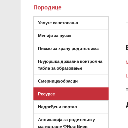
Породице
(отвара се у новом про
Услуге саветовања
Менији за ручак
Писмо за храну родитељима
Њујоршка државна контролна
М
(отвара се у новом пр
табла за образовање
Ц
Смернице/обрасци
Т
Ресурсе
Надређени портал
Апликација за родитељску
магистралу ФИрстВиев