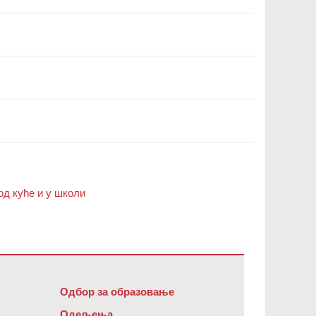
д куће и у школи
офтвер
.
Одбор за образовање
Одељења