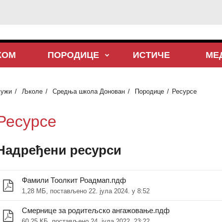
КОМ
ПОРОДИЦЕ
ИСТИЧЕ
МЕ
Кужи
Љколе
Средња школа Донован
Породице
Ресурсе
Ресурсе
Надређени ресурси
Фамили Тоолкит Роадмап.пдф
1,28 МБ, постављено 22. јула 2024. у 8:52
Смернице за родитељско ангажовање.пдф
60,25 КБ, постављено 24. јула 2022. 23:22