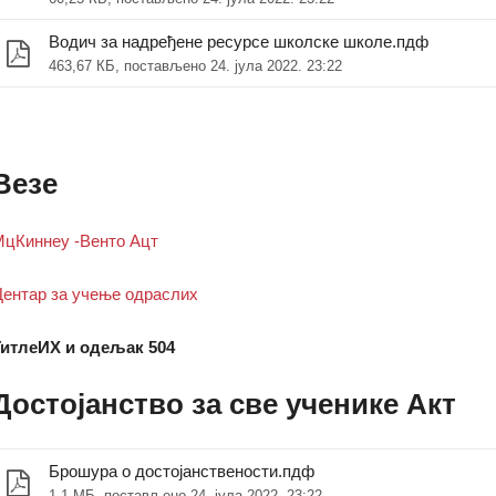
Водич за надређене ресурсе школске школе.пдф
463,67 КБ, постављено 24. јула 2022. 23:22
зору)
Везе
цКиннеy -Венто Ацт
озору)
ентар за учење одраслих
итлеИX и одељак 504
Достојанство за све ученике Акт
Брошура о достојанствености.пдф
1,1 МБ, постављено 24. јула 2022. 23:22